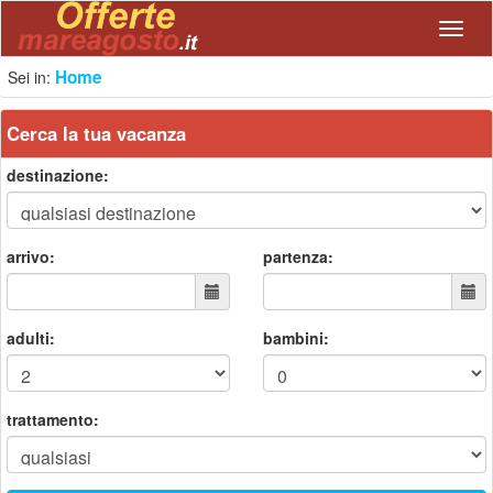
Navig
Home
Sei in:
Cerca la tua vacanza
destinazione:
arrivo:
partenza:
adulti:
bambini:
trattamento: