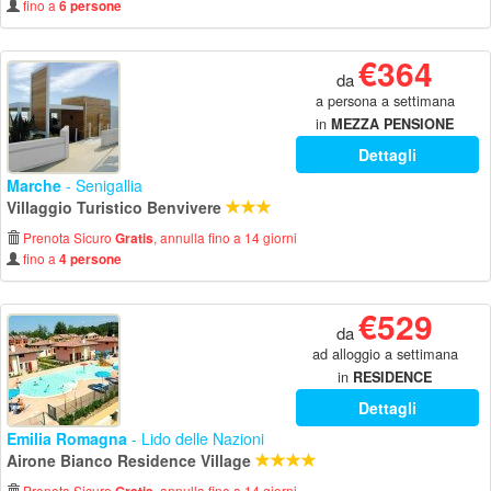
fino a
6 persone
€364
da
a persona a settimana
in
MEZZA PENSIONE
Dettagli
Marche
- Senigallia
Villaggio Turistico Benvivere
Prenota Sicuro
, annulla fino a 14 giorni
Gratis
fino a
4 persone
€529
da
ad alloggio a settimana
in
RESIDENCE
Dettagli
Emilia Romagna
- Lido delle Nazioni
Airone Bianco Residence Village
Prenota Sicuro
, annulla fino a 14 giorni