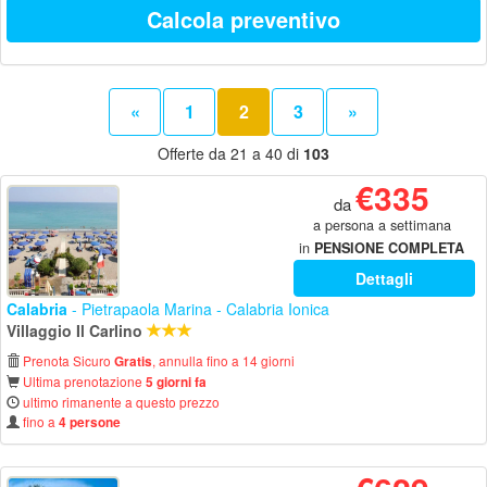
Calcola preventivo
«
1
2
3
»
Offerte da 21 a 40 di
103
€335
da
a persona a settimana
in
PENSIONE COMPLETA
Dettagli
Calabria
- Pietrapaola Marina - Calabria Ionica
Villaggio Il Carlino
Prenota Sicuro
, annulla fino a 14 giorni
Gratis
Ultima prenotazione
5 giorni fa
ultimo rimanente a questo prezzo
fino a
4 persone