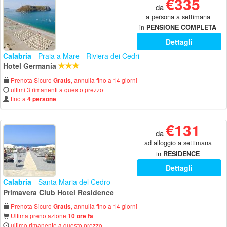
€335
da
a persona a settimana
in
PENSIONE COMPLETA
Dettagli
Calabria
- Praia a Mare - Riviera dei Cedri
Hotel Germania
Prenota Sicuro
, annulla fino a 14 giorni
Gratis
ultimi 3 rimanenti a questo prezzo
fino a
4 persone
€131
da
ad alloggio a settimana
in
RESIDENCE
Dettagli
Calabria
- Santa Maria del Cedro
Primavera Club Hotel Residence
Prenota Sicuro
, annulla fino a 14 giorni
Gratis
Ultima prenotazione
10 ore fa
ultimo rimanente a questo prezzo