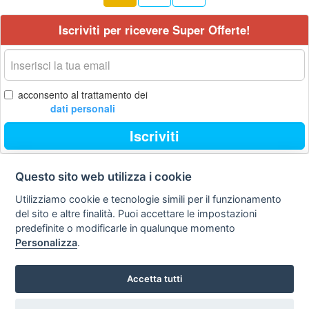
Iscriviti per ricevere Super Offerte!
La
tua
email
acconsento al trattamento dei
dati personali
Iscriviti
Questo sito web utilizza i cookie
Contatti
Privacy
Avviso
Utilizziamo cookie e tecnologie simili per il funzionamento
policy
legale
del sito e altre finalità. Puoi accettare le impostazioni
predefinite o modificarle in qualunque momento
Preferenze cookie
Personalizza
.
STA Sunny Travel Agency
: 0734.671500
Accetta tutti
Copyright © Tutti i diritti sono riservati
Hello Vacanze S.r.L.