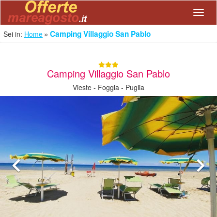
Navig
Camping Villaggio San Pablo
Sei in:
Home
Camping Villaggio San Pablo
Vieste - Foggia - Puglia