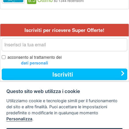
su 1344 recensioni
Iscriviti per ricevere Super Offerte!
La
tua
email
acconsento al trattamento dei
dati personali
Iscriviti
Questo sito web utilizza i cookie
Contatti
Privacy
Avviso
Utilizziamo cookie e tecnologie simili per il funzionamento
policy
legale
del sito e altre finalità. Puoi accettare le impostazioni
predefinite o modificarle in qualunque momento
Preferenze cookie
Personalizza
.