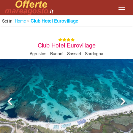
Navig
Club Hotel Eurovillage
Sei in:
Home
Club Hotel Eurovillage
Agrustos - Budoni - Sassari - Sardegna