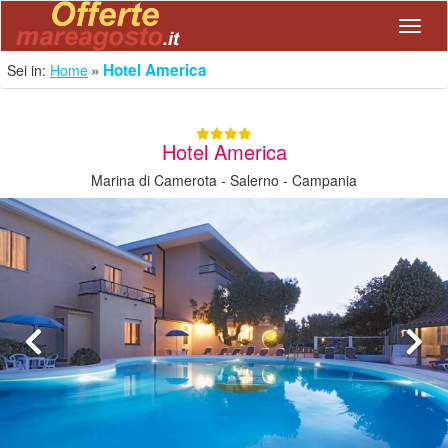
Navig
Hotel America
Sei in:
Home
Hotel America
Marina di Camerota - Salerno - Campania