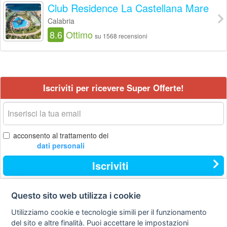
Club Residence La Castellana Mare
Calabria
8.6
Ottimo
su 1568 recensioni
Iscriviti per ricevere Super Offerte!
La
tua
email
acconsento al trattamento dei
dati personali
Iscriviti
Questo sito web utilizza i cookie
Contatti
Privacy
Avviso
Utilizziamo cookie e tecnologie simili per il funzionamento
policy
legale
del sito e altre finalità. Puoi accettare le impostazioni