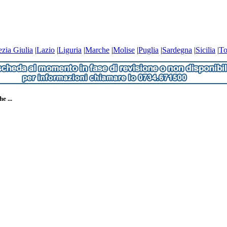
ezia Giulia
|
Lazio
|
Liguria
|
Marche
|
Molise
|
Puglia
|
Sardegna
|
Sicilia
|
To
e ...