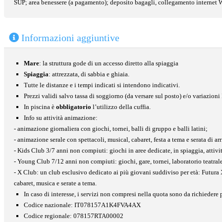
SUP; area benessere (a pagamento); deposito bagagli, collegamento internet Wi
Informazioni aggiuntive
Mare
: la struttura gode di un accesso diretto alla spiaggia
Spiaggia
: attrezzata, di sabbia e ghiaia.
Tutte le distanze e i tempi indicati si intendono indicativi.
Prezzi validi salvo tassa di soggiorno (da versare sul posto) e/o variazioni
In piscina è
obbligatorio
l’utilizzo della cuffia.
Info su attività animazione:
- animazione giornaliera con giochi, tornei, balli di gruppo e balli latini;
- animazione serale con spettacoli, musical, cabaret, festa a tema e serata di ar
- Kids Club 3/7 anni non compiuti: giochi in aree dedicate, in spiaggia, attivit
- Young Club 7/12 anni non compiuti: giochi, gare, tornei, laboratorio teatrale, 
- X Club: un club esclusivo dedicato ai più giovani suddiviso per età: Futur
cabaret, musica e serate a tema.
In caso di interesse, i servizi non compresi nella quota sono da richieder
Codice nazionale: IT078157A1K4FVA4AX
Codice regionale: 078157RTA00002