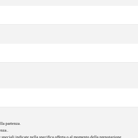
lla partenza.
enza..
 speciali indicate nella specifica offerta o al momento della prenotazione.