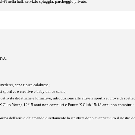
-Fi nella hall; servizio spiaggia; parcheggio privato.
 IVA.
rivederci, cena tipica calabrese;
à sportive e creative e baby dance serale;
attività didattiche e formative, introduzione alle attività sportive, prove di spetta
a X Club Young 12/15 anni non compiuti e Futura X Club 15/18 anni non compiuti: con 
e prima dell'arrivo chiamando direttamente la struttura dopo aver ricevuto il nostro