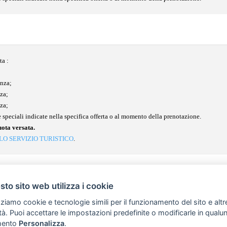
ta :
enza;
za;
za;
 speciali indicate nella specifica offerta o al momento della prenotazione.
uota versata.
LO SERVIZIO TURISTICO
.
Prezzi, disponibilità ed informazioni possono essere soggetti a modifiche.
to sito web utilizza i cookie
zziamo cookie e tecnologie simili per il funzionamento del sito e altr
lità. Puoi accettare le impostazioni predefinite o modificarle in qual
ento
Personalizza
.