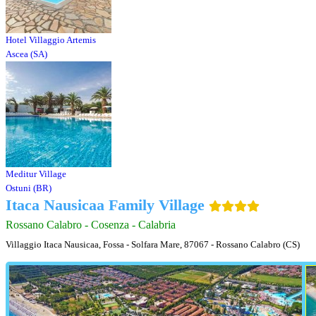
Hotel Villaggio Artemis
Ascea (SA)
Meditur Village
Ostuni (BR)
Itaca Nausicaa Family Village
Rossano Calabro - Cosenza - Calabria
Villaggio Itaca Nausicaa, Fossa - Solfara Mare, 87067 - Rossano Calabro (CS)