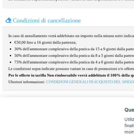
Condizioni di cancellazione
In caso di annullamento verrà addebitato un importo nella misura sotto indica
€50,00 fino a 16 giorni dalla partenza;
30% dell'ammontare complessivo della pratica da 15 a 9 giorni dalla part
50% dell'ammontare complessivo della pratica da 8 a 5 giorni dalla parten
75% dell'ammontare complessivo della pratica da 4 a 0 giorni dalla parten
Le condizioni sopra indicate possono variare in caso di promozioni e/o offerte
Per le offerte in tariffa Non rimborsabile verrà addebitato il 100% della q
Ulteriori informazioni:
CONDIZIONI GENERALI DI ACQUISTO DEL SINGO
Ques
Contatti
Privacy policy
Avviso Legale
Preferenze cookie
Utili
STA Sunny Travel Agency
fina
Copyright © Tutti i diritti sono riservati
mom