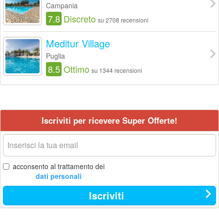
Campania
7.8
Discreto
su 2708 recensioni
Meditur Village
Puglia
8.5
Ottimo
su 1344 recensioni
Iscriviti per ricevere Super Offerte!
La
tua
email
acconsento al trattamento dei
dati personali
Iscriviti