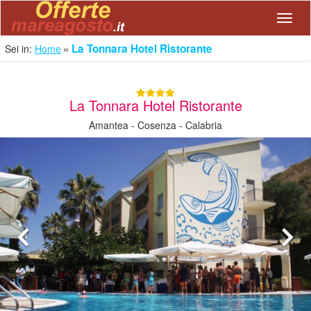
Navig
La Tonnara Hotel Ristorante
Sei in:
Home
La Tonnara Hotel Ristorante
Amantea - Cosenza - Calabria