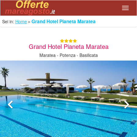
Navig
Grand Hotel Pianeta Maratea
Sei in:
Home
Grand Hotel Pianeta Maratea
Maratea - Potenza - Basilicata