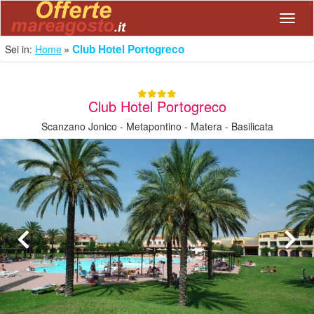
Navig
Club Hotel Portogreco
Sei in:
Home
Club Hotel Portogreco
Scanzano Jonico - Metapontino - Matera - Basilicata