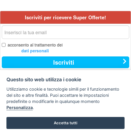
Iscriviti per ricevere Super Offerte!
La
tua
email
acconsento al trattamento dei
dati personali
Iscriviti
Questo sito web utilizza i cookie
Contatti
Privacy
Avviso
Utilizziamo cookie e tecnologie simili per il funzionamento
policy
legale
del sito e altre finalità. Puoi accettare le impostazioni
predefinite o modificarle in qualunque momento
Preferenze cookie
Personalizza
.
STA Sunny Travel Agency
: 0734.671500
Accetta tutti
Copyright © Tutti i diritti sono riservati