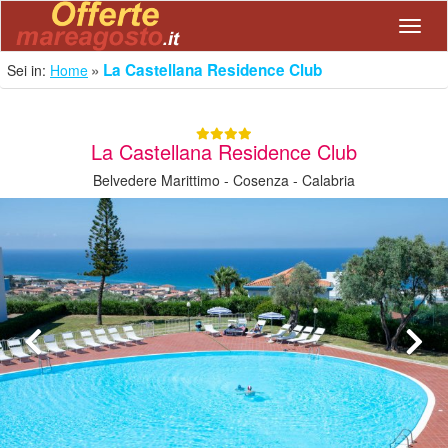
Navig
La Castellana Residence Club
Sei in:
Home
La Castellana Residence Club
Belvedere Marittimo - Cosenza - Calabria