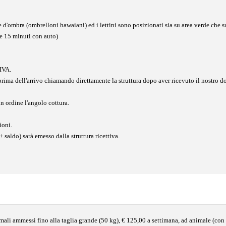
e d'ombra (ombrelloni hawaiani) ed i lettini sono posizionati sia su area verde che su
re 15 minuti con auto)
 IVA.
e prima dell'arrivo chiamando direttamente la struttura dopo aver ricevuto il nostro
in ordine l'angolo cottura.
zioni.
 saldo) sarà emesso dalla struttura ricettiva.
imali ammessi fino alla taglia grande (50 kg), € 125,00 a settimana, ad animale (c