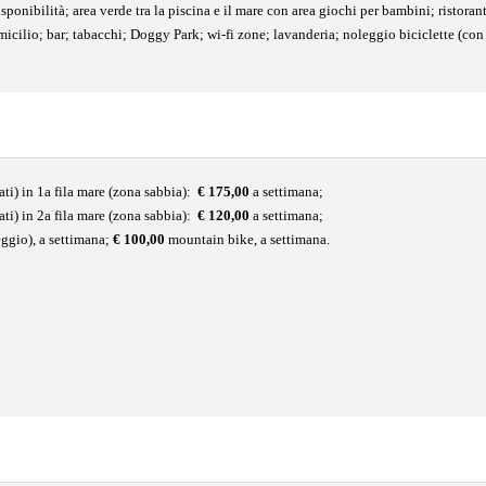
disponibilità; area verde tra la piscina e il mare con area giochi per bambini; ristora
icilio; bar; tabacchi; Doggy Park; wi-fi zone; lavanderia; noleggio biciclette (con
ati) in 1a fila mare (zona sabbia):
€ 175,00
a settimana;
nati) in 2a fila mare (zona sabbia):
€ 120,00
a settimana;
eggio), a settimana;
€ 100,00
mountain bike, a settimana.