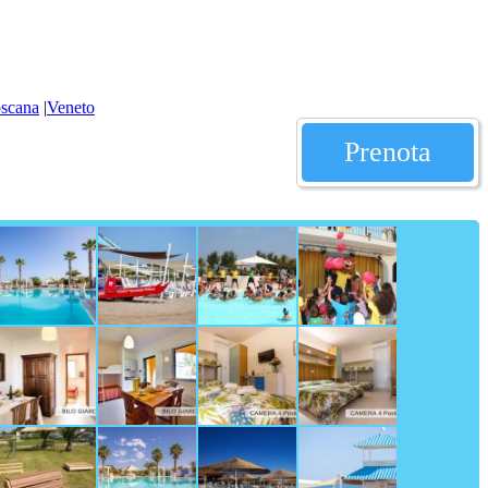
scana
|
Veneto
Prenota