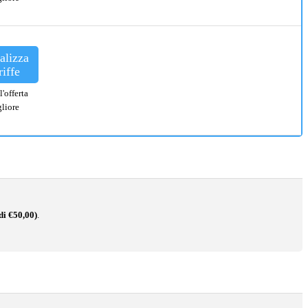
alizza
riffe
l'offerta
liore
di €50,00)
.