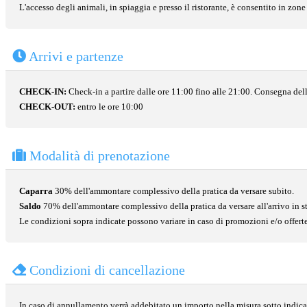
L'accesso degli animali, in spiaggia e presso il ristorante, è consentito in zone 
Arrivi e partenze
CHECK-IN:
Check-in a partire dalle ore 11:00 fino alle 21:00. Consegna delle
CHECK-OUT:
entro le ore 10:00
Modalità di prenotazione
Caparra
30% dell'ammontare complessivo della pratica da versare subito.
Saldo
70% dell'ammontare complessivo della pratica da versare all'arrivo in st
Le condizioni sopra indicate possono variare in caso di promozioni e/o offerte
Condizioni di cancellazione
In caso di annullamento verrà addebitato un importo nella misura sotto indica