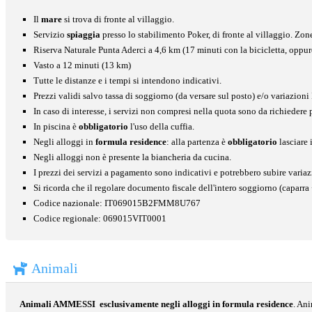
Il
mare
si trova di fronte al villaggio.
Servizio
spiaggia
presso lo stabilimento Poker, di fronte al villaggio. Zon
Riserva Naturale Punta Aderci a 4,6 km (17 minuti con la bicicletta, oppu
Vasto a 12 minuti (13 km)
Tutte le distanze e i tempi si intendono indicativi.
Prezzi validi salvo tassa di soggiorno (da versare sul posto) e/o variazioni
In caso di interesse, i servizi non compresi nella quota sono da richieder
In piscina è
obbligatorio
l'uso della cuffia.
Negli alloggi in
formula residence
: alla partenza è
obbligatorio
lasciare 
Negli alloggi non è presente la biancheria da cucina.
I prezzi dei servizi a pagamento sono indicativi e potrebbero subire varia
Si ricorda che il regolare documento fiscale dell'intero soggiorno (caparra +
Codice nazionale: IT069015B2FMM8U767
Codice regionale: 069015VIT0001
Animali
Animali AMMESSI
esclusivamente negli alloggi in formula residence
. An