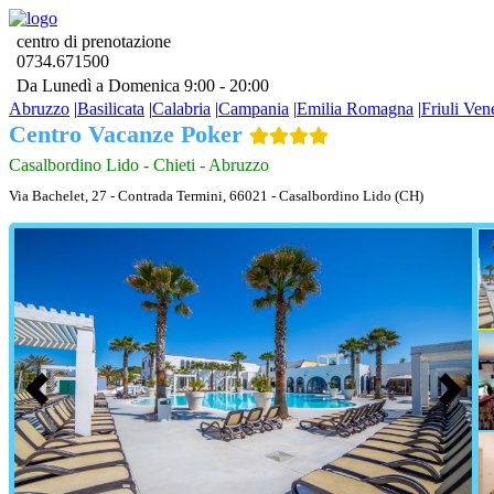
centro di prenotazione
0734.671500
Da Lunedì a Domenica 9:00 - 20:00
Abruzzo
|
Basilicata
|
Calabria
|
Campania
|
Emilia Romagna
|
Friuli Ven
Centro Vacanze Poker
Casalbordino Lido - Chieti - Abruzzo
Via Bachelet, 27 - Contrada Termini, 66021 - Casalbordino Lido (CH)