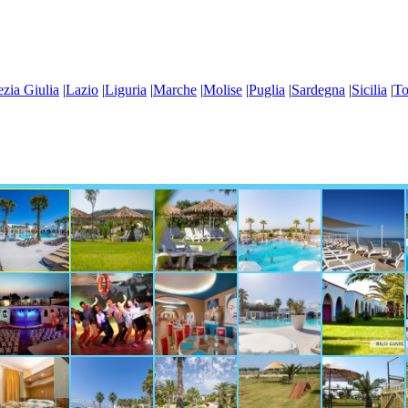
ezia Giulia
|
Lazio
|
Liguria
|
Marche
|
Molise
|
Puglia
|
Sardegna
|
Sicilia
|
To