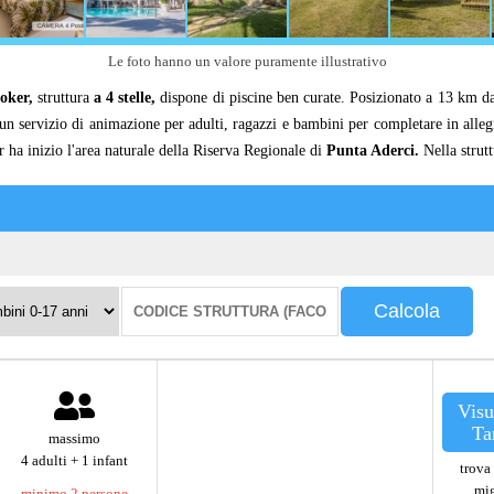
Le foto hanno un valore puramente illustrativo
oker,
struttura
a 4 stelle,
dispone di piscine ben curate. Posizionato a 13 km 
 un servizio di animazione per adulti, ragazzi e bambini per completare in allegr
ha inizio l'area naturale della Riserva Regionale di
Punta Aderci.
Nella strut
ni
Codice
Calcola
struttura:
Visu
Ta
massimo
4 adulti + 1 infant
trova 
mig
minimo 2 persone