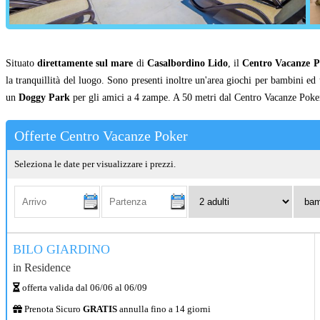
Situato
direttamente sul mare
di
Casalbordino Lido
, il
Centro Vacanze P
la tranquillità del luogo. Sono presenti inoltre un'area giochi per bambini ed
un
Doggy Park
per gli amici a 4 zampe. A 50 metri dal Centro Vacanze Poker 
Offerte Centro Vacanze Poker
Seleziona le date per visualizzare i prezzi.
Arrivo:
Partenza:
Adulti:
Bambi
0-
17
anni:
BILO GIARDINO
in
Residence
offerta valida dal
06/06
al
06/09
Prenota Sicuro
GRATIS
annulla fino a 14 giorni