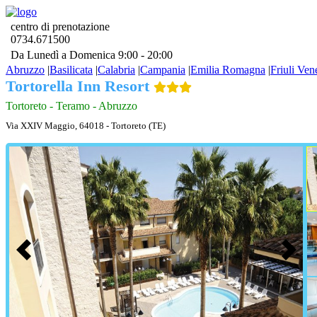
centro di prenotazione
0734.671500
Da Lunedì a Domenica 9:00 - 20:00
Abruzzo
|
Basilicata
|
Calabria
|
Campania
|
Emilia Romagna
|
Friuli Ven
Tortorella Inn Resort
Tortoreto - Teramo - Abruzzo
Via XXIV Maggio, 64018 - Tortoreto (TE)