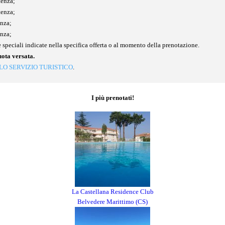
tenza;
tenza;
enza;
enza;
 speciali indicate nella specifica offerta o al momento della prenotazione.
uota versata.
LO SERVIZIO TURISTICO
.
I più prenotati!
La Castellana Residence Club
Belvedere Marittimo (CS)