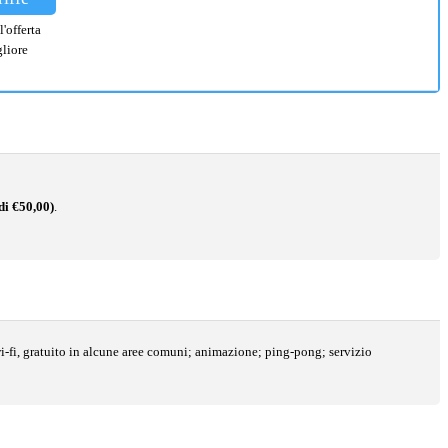
l'offerta
liore
di €50,00)
.
o wi-fi, gratuito in alcune aree comuni; animazione; ping-pong; servizio