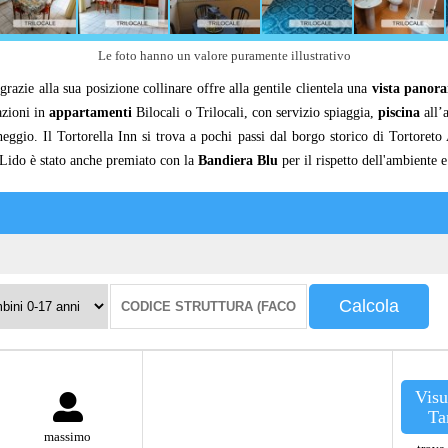
Le foto hanno un valore puramente illustrativo
grazie alla sua posizione collinare offre alla gentile clientela una
vista panor
azioni in
appartamenti
Bilocali o Trilocali, con servizio spiaggia,
piscina
all’
cheggio. Il Tortorella Inn si trova a pochi passi dal borgo storico di Tortoret
l Lido è stato anche premiato con la
Bandiera Blu
per il rispetto dell'ambiente e
ni
Codice
Calcola
struttura:
Visu
Ta
massimo