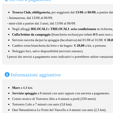
Tessera Club, obbligatoria,
per soggiorni dal
13/06
al
06/09,
a partire da
- Animazione, dal 13/06 al 06/09;
- mini-club a partire dai 3 anni, dal 13/06 al 06/09.
Negli alloggi
BILOCALI
e
TRILOCALI
:
aria condizionata
su richiesta
Culla/lettino da campeggio
(biancheria esclusa) per infant
0/3
anni non 
Servizio navetta da/per la spiaggia (facoltativa) dal 01/08 al 31/08:
€ 30,
Cambio extra biancheria da letto e da bagno:
€ 20,00
a kit, a persona.
Noleggio bici, salvo disponibilità (servizio esterno).
I prezzi dei servizi a pagamento sono indicativi e potrebbero subire variazioni
Informazioni aggiuntive
Mare
a 4,4 km.
Servizio spiaggia
a 8 minuti con auto oppure con navetta a pagamento.
Centro storico di Tortoreto Alto a 4 minuti a piedi (350 metri).
Tortoreto Lido a 7 minuti con auto (3,6 km).
Oasi Naturalistica Le Fonti del Vascello a 4 minuti con auto (2,5 km).