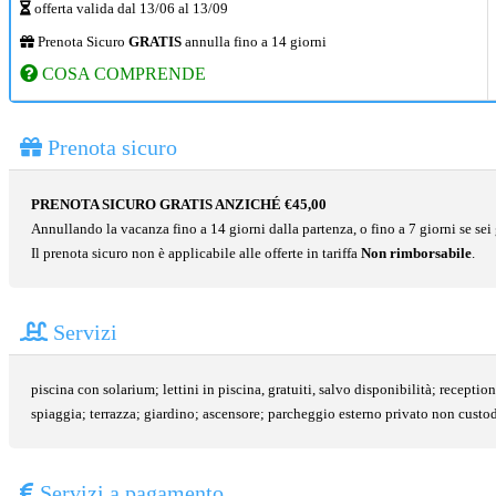
offerta valida dal
13/06
al
13/09
Prenota Sicuro
GRATIS
annulla fino a 14 giorni
COSA COMPRENDE
Prenota sicuro
PRENOTA SICURO GRATIS ANZICHÉ €45,00
Annullando la vacanza fino a 14 giorni dalla partenza, o fino a 7 giorni se sei g
Il prenota sicuro non è applicabile alle offerte in tariffa
Non rimborsabile
.
Servizi
piscina con solarium; lettini in piscina, gratuiti, salvo disponibilità; recepti
spiaggia; terrazza; giardino; ascensore; parcheggio esterno privato non cust
Servizi a pagamento