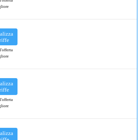
l'offerta
liore
alizza
riffe
l'offerta
liore
alizza
riffe
l'offerta
liore
alizza
riffe