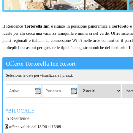
Il Residence
Tortorella Inn
è situato in posizione panoramica a
Tortoreto
e 
ideale per chi cerca una vacanza tranquilla e immersa nel verde. Offre sistem
piatti regionali e italiani, la connessione Wi-Fi nelle aree comuni ed il par
molteplici occasioni per gustare le tipicità enogastronomiche del territorio. I
Offerte Tortorella Inn Resort
Seleziona le date per visualizzare i prezzi.
Arrivo:
Partenza:
Adulti:
Bambi
0-
17
anni:
#BILOCALE
in
Residence
offerta valida dal
13/06
al
13/09