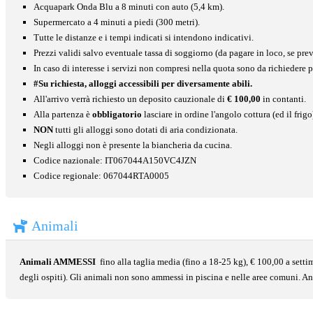
Acquapark Onda Blu a 8 minuti con auto (5,4 km).
Supermercato a 4 minuti a piedi (300 metri).
Tutte le distanze e i tempi indicati si intendono indicativi.
Prezzi validi salvo eventuale tassa di soggiorno (da pagare in loco, se prev
In caso di interesse i servizi non compresi nella quota sono da richiedere
#Su richiesta, alloggi accessibili per diversamente abili.
All'arrivo verrà richiesto un deposito cauzionale di
€ 100,00
in contanti.
Alla partenza è
obbligatorio
lasciare in ordine l'angolo cottura (ed il frigo
NON
tutti gli alloggi sono dotati di aria condizionata.
Negli alloggi non è presente la biancheria da cucina.
Codice nazionale: IT067044A150VC4JZN
Codice regionale: 067044RTA0005
Animali
Animali AMMESSI
fino alla taglia media (fino a 18-25 kg), € 100,00 a sett
degli ospiti). Gli animali non sono ammessi in piscina e nelle aree comuni. A