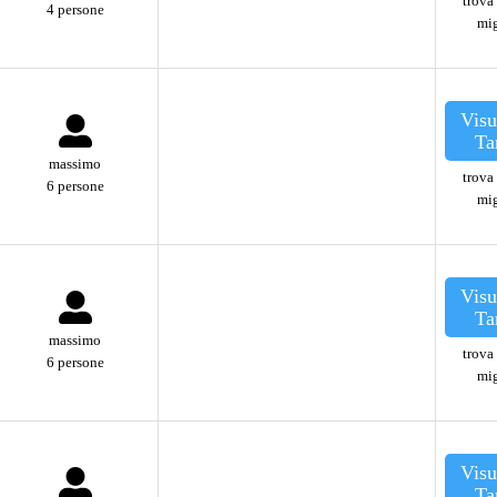
trova 
4 persone
mig
Visu
Ta
massimo
trova 
6 persone
mig
Visu
Ta
massimo
trova 
6 persone
mig
Visu
Ta