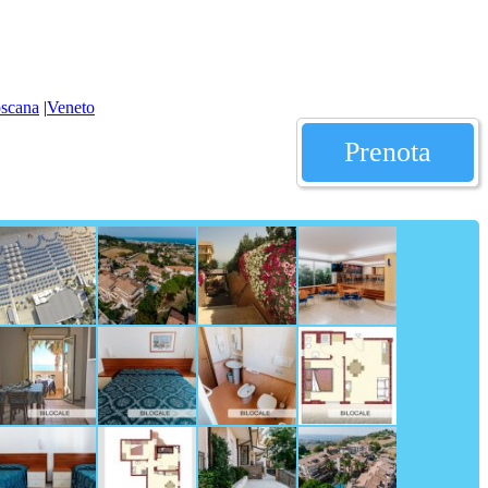
scana
|
Veneto
Prenota