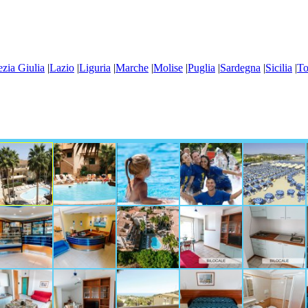
ezia Giulia
|
Lazio
|
Liguria
|
Marche
|
Molise
|
Puglia
|
Sardegna
|
Sicilia
|
To