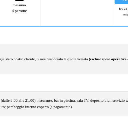
massimo
trova 
4 persone
mig
ià stato nostro cliente, ti sarà rimborsata la quota versata
(escluse spese operative 
on (dalle 9:00 alle 21:00); ristorante; bar in piscina; sala TV; deposito bici; servizi
odito; parcheggio interno coperto (a pagamento).