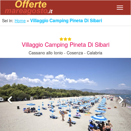
Navig
Villaggio Camping Pineta Di Sibari
Sei in:
Home
Villaggio Camping Pineta Di Sibari
Cassano allo Ionio - Cosenza - Calabria