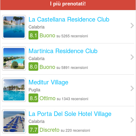
I più prenotati!
La Castellana Residence Club
Calabria
8.1
Buono
su 5265 recensioni
Martinica Residence Club
Calabria
8.0
Buono
su 5891 recensioni
Meditur Village
Puglia
8.5
Ottimo
su 1343 recensioni
La Porta Del Sole Hotel Village
Calabria
7.7
Discreto
su 220 recensioni